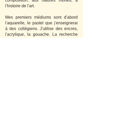
composition, aux natures mortes, à
l'histoire de l'art.
Mes premiers médiums sont d'abord
l'aquarelle, le pastel que j'enseignerai
à des collégiens. J'utilise des encres,
l'acrylique, la gouache. La recherche
de la lumière, les couleurs vives
imprègnent mes tableaux.
J'ai débuté avec le figuratif, je continue
l'aventure par l'abstrait, les collages, "le
lâcher prise" qui permet l'évasion, une
échappée des conventions, la liberté.
Depuis 2004, j'expose seule mais
aussi avec d'autres artistes.
Cet été je participe avec 90 créateurs à
deux expositions, "Les Nymphéas"
organisées par le plasticien Laurent 2
Morcey, qui seront installées dans