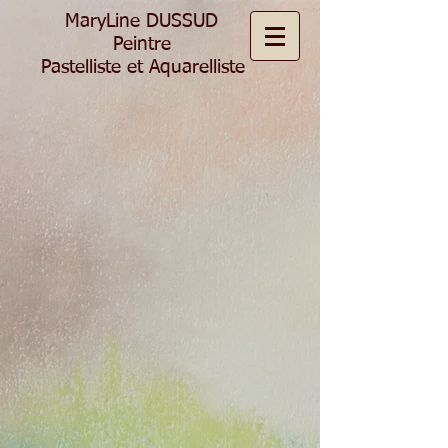
MaryLine DUSSUD
Peintre
Pastelliste et Aquarelliste