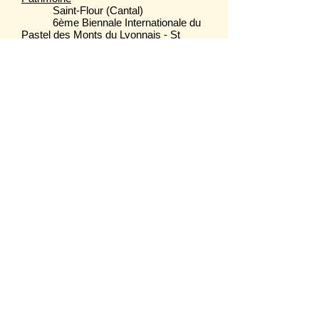
Saint-Flour (Cantal)
6ème Biennale Internationale du
Pastel des Monts du Lyonnais - St
Laurent d'Agny (Rhône)
35ème Salon de Printemps
Centre Culturel René Cassin - Dourdan
(Essonne)
Pastel Guild of Europe concours
sur le thème de la montagne en
septembre
2020
Mention honorable
7ème Biennale du Pastel et de
la Sculpture des Monts du Lyonnais - St
Laurent d'Agny (Rhône)
Porte ouverte atelier d'artiste -
Invitée par Régis GUICHARD -
Laroche-St-Cydroine (Yonne)
2021 -
2022
Espace Marland - Les Estivales
d'Arts en Tonnerrois - Tonnerre (Yonne)
2021
Illustration de l'affiche
Salon d'Art de la Société
Artistique d'Etampes - Espace Jean
Lurçat - Etampes (Essonne)
Z
ik & Zarts autour du Kiosque à