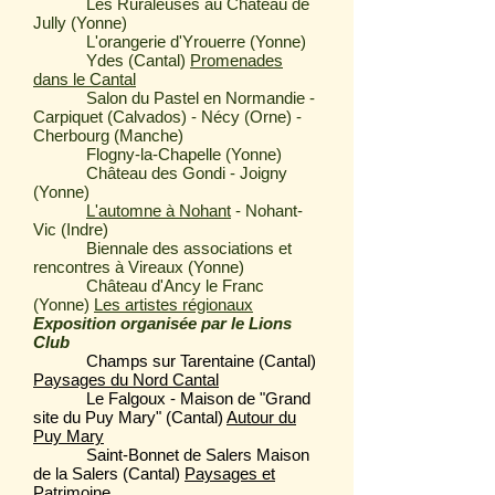
Les Ruraleuses au Château de
Jully (Yonne)
L'orangerie d'Yrouerre (Yonne)
Ydes (Cantal)
Promenades
dans le Cantal
Salon du Pastel en Normandie -
Carpiquet (Calvados) - Nécy (Orne) -
Cherbourg (Manche)
Flogny-la-Chapelle (Yonne)
Château des Gondi - Joigny
(Yonne)
L'automne à Nohant
- Nohant-
Vic (Indre)
Biennale des associations et
rencontres à Vireaux (Yonne)
Château d'Ancy le Franc
(Yonne)
Les artistes régionaux
Exposition organisée par le Lions
Club
Champs sur Tarentaine (Cantal)
Paysages du Nord Cantal
Le Falgoux - Maison de "Grand
site du Puy Mary" (Cantal)
Autour du
Puy Mary
Saint-Bonnet de Salers Maison
de la Salers (Cantal)
Paysages et
Patrimoine