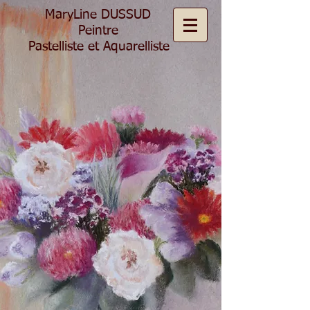
MaryLine DUSSUD
Peintre
Pastelliste et Aquarelliste